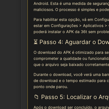
Android. Esta é uma medida de segurança
maliciosos. O processo é simples e pode
Para habilitar esta opção, vá em Confi
estar em Configurações > Aplicativos > 
poderá instalar o APK da 36t sem probl
⏳ Passo 4: Aguardar o Do
O download do APK é otimizado para ser
comprometer a qualidade ou funcionalida
que o arquivo seja baixado corretamente
Durante o download, você verá uma barr
de download e o tempo estimado para c
ponto onde parou.
📁 Passo 5: Localizar o Ar
Após o download ser concluído, o arqui