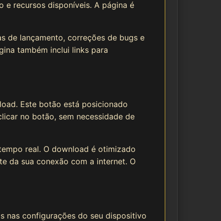
o e recursos disponíveis. A página é
as de lançamento, correções de bugs e
ina também inclui links para
load. Este botão está posicionado
clicar no botão, sem necessidade de
 tempo real. O download é otimizado
te da sua conexão com a internet. O
as nas configurações do seu dispositivo