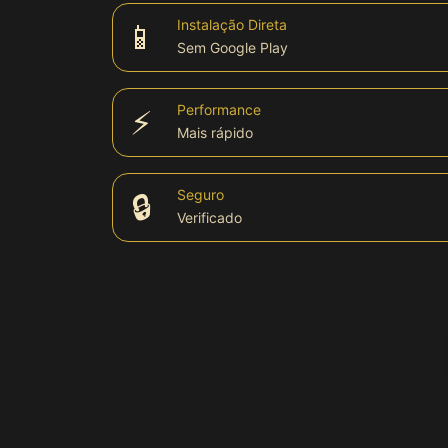
Instalação Direta
📱
🏆 Plataforma
Sem Google Play
Plataforma
Performance
⚡
Mais rápido
Bet
Seguro
🔒
Verificado
Win
APP