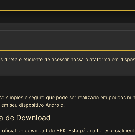
s direta e eficiente de acessar nossa plataforma em dispos
 simples e seguro que pode ser realizado em poucos minu
 em seu dispositivo Android.
na de Download
 oficial de download do APK. Esta página foi especialment