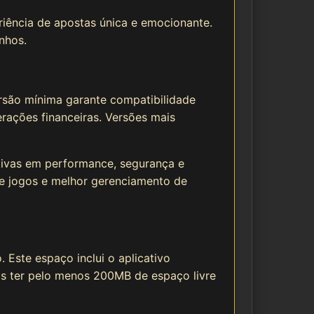
riência de apostas única e emocionante.
nhos.
ersão mínima garante compatibilidade
rações financeiras. Versões mais
ativas em performance, segurança e
de jogos e melhor gerenciamento de
Este espaço inclui o aplicativo
os ter pelo menos 200MB de espaço livre