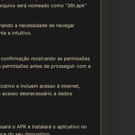
 arquivo será nomeado como "36t.apk"
inando a necessidade de navegar
e e intuitivo.
de confirmação mostrando as permissões
as permissões antes de prosseguir com a
ativo e incluem acesso à internet,
m acesso desnecessário a dados
sará o APK e instalará o aplicativo no
ce do seu dispositivo.