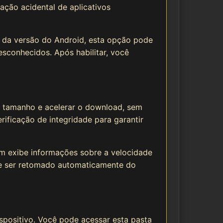
ação acidental de aplicativos
 da versão do Android, esta opção pode
esconhecidos. Após habilitar, você
o tamanho e acelerar o download, sem
ificação de integridade para garantir
ém exibe informações sobre a velocidade
de ser retomado automaticamente do
spositivo. Você pode acessar esta pasta