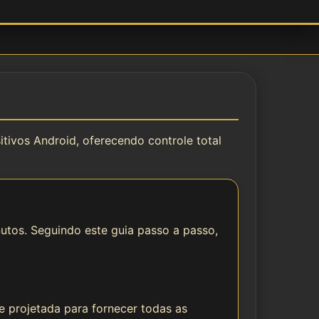
itivos Android, oferecendo controle total
tos. Seguindo este guia passo a passo,
e projetada para fornecer todas as