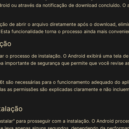
ndroid ou através da notificação de download concluído. O
ão de abrir o arquivo diretamente após o download, elim
sta funcionalidade torna o processo ainda mais convenient
ação
ar o processo de instalação. O Android exibirá uma tela 
tapa importante de segurança que permite que você revise 
6t são necessárias para o funcionamento adequado do aplic
das as permissões são explicadas claramente e não inclue
talação
stalar" para prosseguir com a instalação. O Android proces
nte leva apenas alguns segundos, dependendo da performan