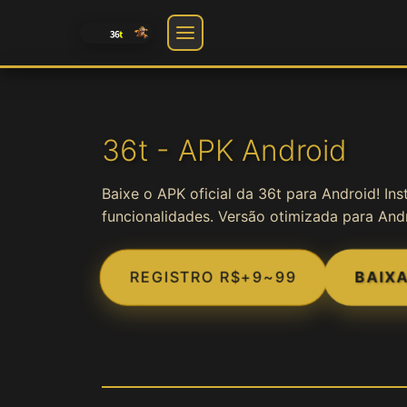
🎰 Jogos
Slot
36t - APK Android
Baixe o APK oficial da 36t para Android! I
Cassino
funcionalidades. Versão otimizada para And
Fortune
REGISTRO R$+9~99
BAIX
Jogos
Game