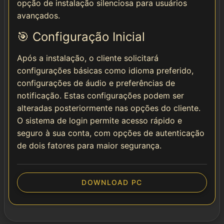
opção de instalação silenciosa para usuários
avançados.
🎯 Configuração Inicial
Após a instalação, o cliente solicitará
configurações básicas como idioma preferido,
configurações de áudio e preferências de
notificação. Estas configurações podem ser
alteradas posteriormente nas opções do cliente.
O sistema de login permite acesso rápido e
seguro à sua conta, com opções de autenticação
de dois fatores para maior segurança.
DOWNLOAD PC