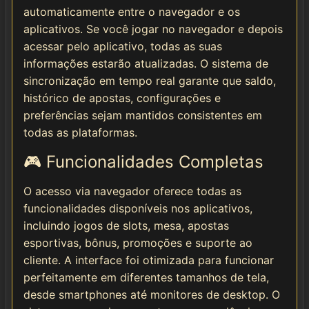
automaticamente entre o navegador e os
aplicativos. Se você jogar no navegador e depois
acessar pelo aplicativo, todas as suas
informações estarão atualizadas. O sistema de
sincronização em tempo real garante que saldo,
histórico de apostas, configurações e
preferências sejam mantidos consistentes em
todas as plataformas.
🎮 Funcionalidades Completas
O acesso via navegador oferece todas as
funcionalidades disponíveis nos aplicativos,
incluindo jogos de slots, mesa, apostas
esportivas, bônus, promoções e suporte ao
cliente. A interface foi otimizada para funcionar
perfeitamente em diferentes tamanhos de tela,
desde smartphones até monitores de desktop. O