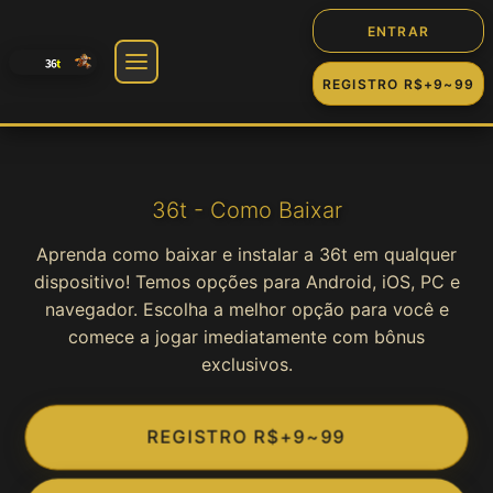
ENTRAR
REGISTRO R$+9~99
🎰 Jogos
Slot
36t - Como Baixar
Aprenda como baixar e instalar a 36t em qualquer
Cassino
dispositivo! Temos opções para Android, iOS, PC e
navegador. Escolha a melhor opção para você e
Fortune
comece a jogar imediatamente com bônus
exclusivos.
Jogos
REGISTRO R$+9~99
Game