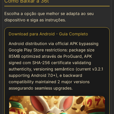
Como Baixar a 36t
Instalar
Escolha a opção que melhor se adapta ao seu
🌐 Social & Contato
dispositivo e siga as instruções.
📱 Telegram
Download para Android - Guia Completo
Android distribution via official APK bypassing
📘 Facebook
Google Play Store restrictions: package size
85MB optimized através de ProGuard, APK
signed com SHA-256 certificate validating
authenticity, versioning semântico (current v3.2.1
supporting Android 7.0+), e backward
compatibility maintained 2 major versions
assegurando seamless upgrades.