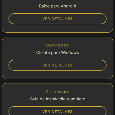
Baixe para Android
VER DETALHES
Download PC
Cliente para Windows
VER DETALHES
Como Instalar
Guia de instalação completo
VER DETALHES