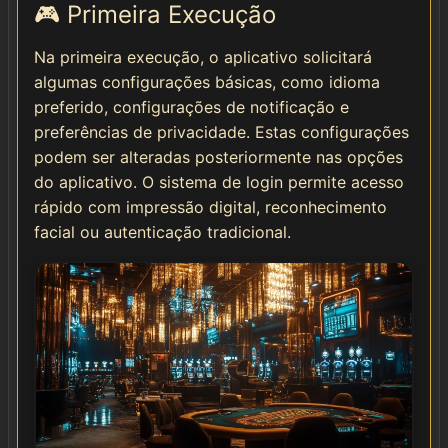
🎮 Primeira Execução
Na primeira execução, o aplicativo solicitará
algumas configurações básicas, como idioma
preferido, configurações de notificação e
preferências de privacidade. Estas configurações
podem ser alteradas posteriormente nas opções
do aplicativo. O sistema de login permite acesso
rápido com impressão digital, reconhecimento
facial ou autenticação tradicional.