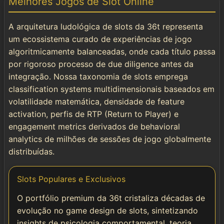
Melhores Jogos de Slot Online
Instalar
A arquitetura ludológica de slots da 36t representa
🌐 Social & Contato
um ecossistema curado de experiências de jogo
algoritmicamente balanceadas, onde cada título passa
📱 Telegram
por rigoroso processo de due diligence antes da
integração. Nossa taxonomia de slots emprega
classification systems multidimensionais baseados em
📘 Facebook
volatilidade matemática, densidade de feature
activation, perfis de RTP (Return to Player) e
engagement metrics derivados de behavioral
analytics de milhões de sessões de jogo globalmente
distribuídas.
Slots Populares e Exclusivos
O portfólio premium da 36t cristaliza décadas de
evolução no game design de slots, sintetizando
insights de psicologia comportamental, teoria