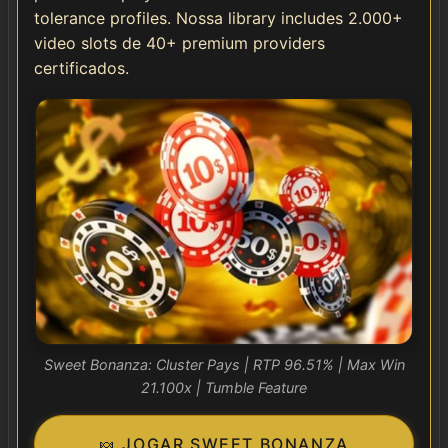
tolerance profiles. Nossa library includes 2.000+
video slots de 40+ premium providers
certificados.
Sweet Bonanza: Cluster Pays | RTP 96.51% | Max Win
21.100x | Tumble Feature
🍬 JOGAR SWEET BONANZA