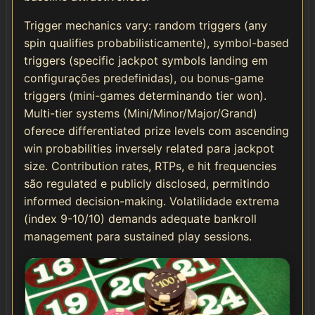
Trigger mechanics vary: random triggers (any
spin qualifies probabilisticamente), symbol-based
triggers (specific jackpot symbols landing em
configurações predefinidas), ou bonus-game
triggers (mini-games determinando tier won).
Multi-tier systems (Mini/Minor/Major/Grand)
oferece differentiated prize levels com ascending
win probabilities inversely related para jackpot
size. Contribution rates, RTPs, e hit frequencies
são regulated e publicly disclosed, permitindo
informed decision-making. Volatilidade extrema
(index 9-10/10) demands adequate bankroll
management para sustained play sessions.