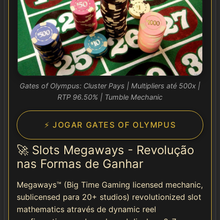
Gates of Olympus: Cluster Pays | Multipliers até 500x |
RTP 96.50% | Tumble Mechanic
⚡ JOGAR GATES OF OLYMPUS
🚀 Slots Megaways - Revolução
nas Formas de Ganhar
Megaways™ (Big Time Gaming licensed mechanic,
sublicensed para 20+ studios) revolutionized slot
mathematics através de dynamic reel