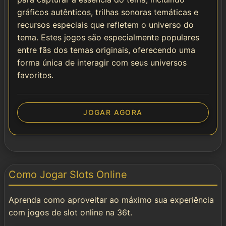
gráficos autênticos, trilhas sonoras temáticas e
recursos especiais que refletem o universo do
tema. Estes jogos são especialmente populares
entre fãs dos temas originais, oferecendo uma
forma única de interagir com seus universos
favoritos.
JOGAR AGORA
Como Jogar Slots Online
Aprenda como aproveitar ao máximo sua experiência
com jogos de slot online na 36t.