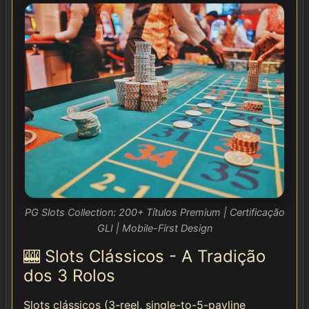
PG Slots Collection: 200+ Títulos Premium | Certificação
GLI | Mobile-First Design
🎰 Slots Clássicos - A Tradição
dos 3 Rolos
Slots clássicos (3-reel, single-to-5-payline