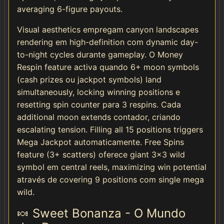
averaging 6-figure payouts.
Visual aesthetics empregam canyon landscapes
rendering em high-definition com dynamic day-
to-night cycles durante gameplay. O Money
Respin feature activa quando 6+ moon symbols
(cash prizes ou jackpot symbols) land
simultaneously, locking winning positions e
resetting spin counter para 3 respins. Cada
additional moon extends contador, criando
escalating tension. Filling all 15 positions triggers
Mega Jackpot automaticamente. Free Spins
feature (3+ scatters) oferece giant 3×3 wild
symbol em central reels, maximizing win potential
através de covering 9 positions com single mega
wild.
🍬 Sweet Bonanza - O Mundo