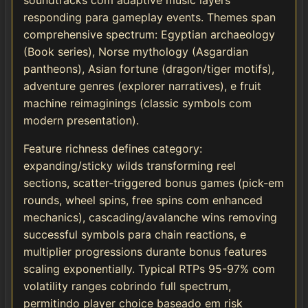
responding para gameplay events. Themes span
comprehensive spectrum: Egyptian archaeology
(Book series), Norse mythology (Asgardian
pantheons), Asian fortune (dragon/tiger motifs),
adventure genres (explorer narratives), e fruit
machine reimaginings (classic symbols com
modern presentation).
Feature richness defines category:
expanding/sticky wilds transforming reel
sections, scatter-triggered bonus games (pick-em
rounds, wheel spins, free spins com enhanced
mechanics), cascading/avalanche wins removing
successful symbols para chain reactions, e
multiplier progressions durante bonus features
scaling exponentially. Typical RTPs 95-97% com
volatility ranges cobrindo full spectrum,
permitindo player choice baseado em risk