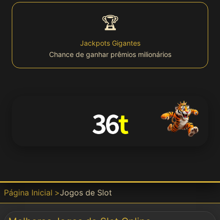
🏆
Bet
Jackpots Gigantes
Chance de ganhar prêmios milionários
Win
APP
📱 Download
APK
Download
Página Inicial
Jogos de Slot
Baixar