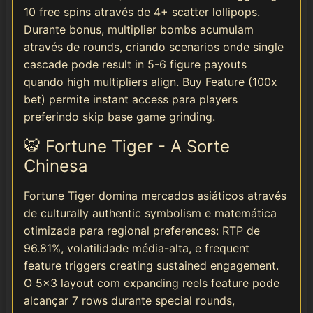
10 free spins através de 4+ scatter lollipops.
Durante bonus, multiplier bombs acumulam
através de rounds, criando scenarios onde single
cascade pode result in 5-6 figure payouts
quando high multipliers align. Buy Feature (100x
bet) permite instant access para players
preferindo skip base game grinding.
🐯 Fortune Tiger - A Sorte
Chinesa
Fortune Tiger domina mercados asiáticos através
de culturally authentic symbolism e matemática
otimizada para regional preferences: RTP de
96.81%, volatilidade média-alta, e frequent
feature triggers creating sustained engagement.
O 5×3 layout com expanding reels feature pode
alcançar 7 rows durante special rounds,