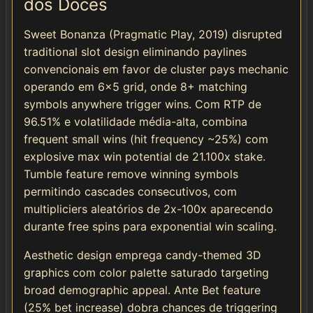
dos Doces
Sweet Bonanza (Pragmatic Play, 2019) disrupted
traditional slot design eliminando paylines
convencionais em favor de cluster pays mechanic
operando em 6×5 grid, onde 8+ matching
symbols anywhere trigger wins. Com RTP de
96.51% e volatilidade média-alta, combina
frequent small wins (hit frequency ~25%) com
explosive max win potential de 21.100x stake.
Tumble feature remove winning symbols
permitindo cascades consecutivos, com
multipliciers aleatórios de 2x-100x aparecendo
durante free spins para exponential win scaling.
Aesthetic design emprega candy-themed 3D
graphics com color palette saturado targeting
broad demographic appeal. Ante Bet feature
(25% bet increase) dobra chances de triggering