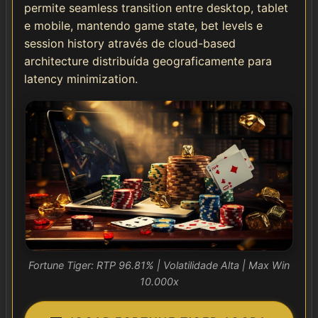
permite seamless transition entre desktop, tablet
e mobile, mantendo game state, bet levels e
session history através de cloud-based
architecture distribuída geograficamente para
latency minimization.
Fortune Tiger: RTP 96.81% | Volatilidade Alta | Max Win
10.000x