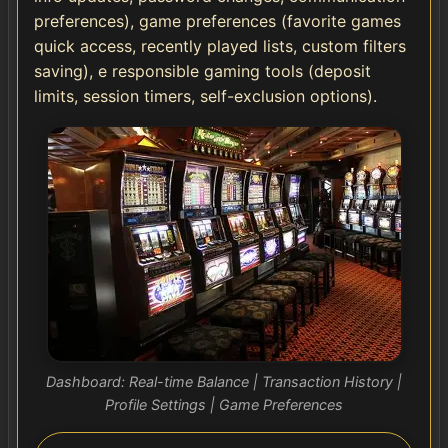
preferences), game preferences (favorite games
quick access, recently played lists, custom filters
saving), e responsible gaming tools (deposit
limits, session timers, self-exclusion options).
Dashboard: Real-time Balance | Transaction History |
Profile Settings | Game Preferences