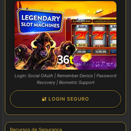
Login: Social OAuth | Remember Device | Password
Recovery | Biometric Support
🔐 LOGIN SEGURO
Recursos de Segurança