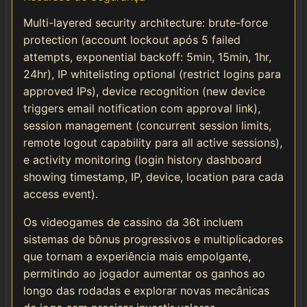
Multi-layered security architecture: brute-force
protection (account lockout após 5 failed
attempts, exponential backoff: 5min, 15min, 1hr,
24hr), IP whitelisting optional (restrict logins para
approved IPs), device recognition (new device
triggers email notification com approval link),
session management (concurrent session limits,
remote logout capability para all active sessions),
e activity monitoring (login history dashboard
showing timestamp, IP, device, location para cada
access event).
Os videogames de cassino da 36t incluem
sistemas de bônus progressivos e multiplicadores
que tornam a experiência mais empolgante,
permitindo ao jogador aumentar os ganhos ao
longo das rodadas e explorar novas mecânicas