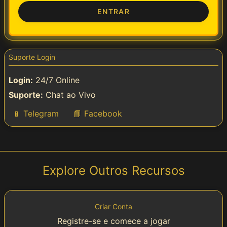
ENTRAR
Suporte Login
Login:
24/7 Online
Suporte:
Chat ao Vivo
📱 Telegram
📘 Facebook
Explore Outros Recursos
Criar Conta
Registre-se e comece a jogar