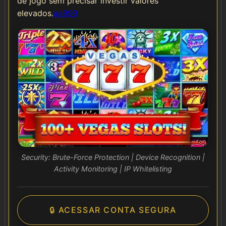
de jogo sem precisar investir valores
elevados.
aa999
Security: Brute-Force Protection | Device Recognition |
Activity Monitoring | IP Whitelisting
🔒 ACESSAR CONTA SEGURA