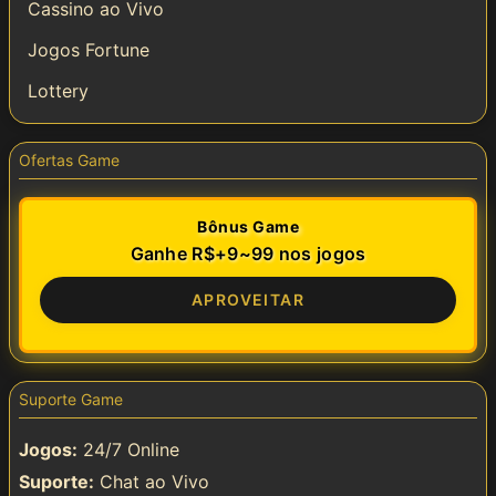
Cassino ao Vivo
Jogos Fortune
Lottery
Ofertas Game
Bônus Game
Ganhe R$+9~99 nos jogos
APROVEITAR
Suporte Game
Jogos:
24/7 Online
Suporte:
Chat ao Vivo