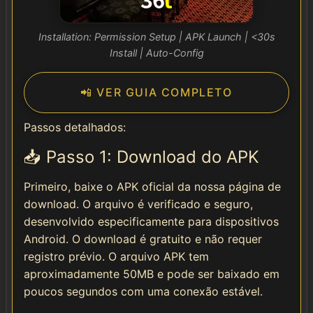
Installation: Permission Setup | APK Launch | <30s
Install | Auto-Config
📲 VER GUIA COMPLETO
Passos detalhados:
📥 Passo 1: Download do APK
Primeiro, baixe o APK oficial da nossa página de
download. O arquivo é verificado e seguro,
desenvolvido especificamente para dispositivos
Android. O download é gratuito e não requer
registro prévio. O arquivo APK tem
aproximadamente 50MB e pode ser baixado em
poucos segundos com uma conexão estável.