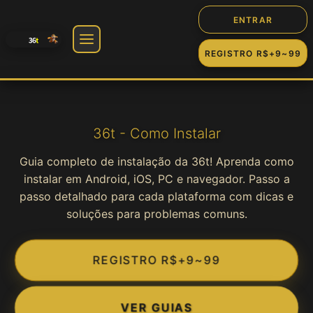
ENTRAR
REGISTRO R$+9~99
🎰 Jogos
Slot
36t - Como Instalar
Guia completo de instalação da 36t! Aprenda como
Cassino
instalar em Android, iOS, PC e navegador. Passo a
passo detalhado para cada plataforma com dicas e
Fortune
soluções para problemas comuns.
Jogos
REGISTRO R$+9~99
Game
VER GUIAS