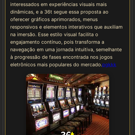
interessados em experiências visuais mais
dinâmicas, e a 36t segue essa proposta ao
oferecer gráficos aprimorados, menus
responsivos e elementos interativos que auxiliam
na imersão. Esse estilo visual facilita o
engajamento contínuo, pois transforma a
navegação em uma jornada intuitiva, semelhante
à progressão de fases encontrada nos jogos
eletrônicos mais populares do mercado.
pgkkk