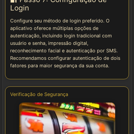
Login
Configure seu método de login preferido. O
aplicativo oferece múltiplas opções de
autenticação, incluindo login tradicional com
usuário e senha, impressão digital,
reconhecimento facial e autenticação por SMS.
Recomendamos configurar autenticação de dois
fatores para maior segurança da sua conta.
Verificação de Segurança