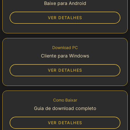
Baixe para Android
VER DETALHES
Download PC
Cliente para Windows
VER DETALHES
Como Baixar
Guia de download completo
VER DETALHES