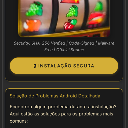
Security: SHA-256 Verified | Code-Signed | Malware
Free | Official Source
🔒 INSTALAÇÃO SEGURA
Solução de Problemas Android Detalhada
Encontrou algum problema durante a instalação?
Aqui estão as soluções para os problemas mais
comuns: