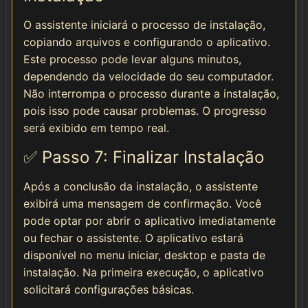
O assistente iniciará o processo de instalação,
copiando arquivos e configurando o aplicativo.
Este processo pode levar alguns minutos,
dependendo da velocidade do seu computador.
Não interrompa o processo durante a instalação,
pois isso pode causar problemas. O progresso
será exibido em tempo real.
✅ Passo 7: Finalizar Instalação
Após a conclusão da instalação, o assistente
exibirá uma mensagem de confirmação. Você
pode optar por abrir o aplicativo imediatamente
ou fechar o assistente. O aplicativo estará
disponível no menu iniciar, desktop e pasta de
instalação. Na primeira execução, o aplicativo
solicitará configurações básicas.