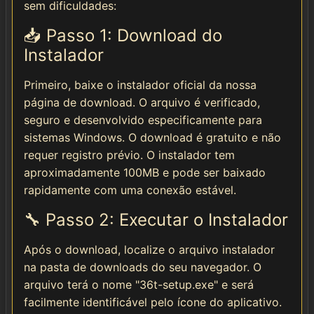
sem dificuldades:
📥 Passo 1: Download do
Instalador
Primeiro, baixe o instalador oficial da nossa
página de download. O arquivo é verificado,
seguro e desenvolvido especificamente para
sistemas Windows. O download é gratuito e não
requer registro prévio. O instalador tem
aproximadamente 100MB e pode ser baixado
rapidamente com uma conexão estável.
🔧 Passo 2: Executar o Instalador
Após o download, localize o arquivo instalador
na pasta de downloads do seu navegador. O
arquivo terá o nome "36t-setup.exe" e será
facilmente identificável pelo ícone do aplicativo.