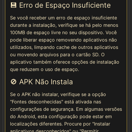
💾 Erro de Espaço Insuficiente
Se você receber um erro de espaço insuficiente
durante a instalação, verifique se há pelo menos
100MB de espaço livre no seu dispositivo. Você
pode liberar espaço removendo aplicativos não
utilizados, limpando cache de outros aplicativos
ou movendo arquivos para o cartão SD. O
aplicativo também oferece opções de instalação
que reduzem o uso de espaço.
🚫 APK Não Instala
Se o APK não instalar, verifique se a opção
"Fontes desconhecidas" está ativada nas
configurações de segurança. Em algumas versões
do Android, esta configuração pode estar em
localizações diferentes. Procure por "Instalar
aplicativos desconhecidos" ou "Permitir