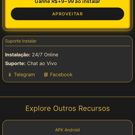
Ganhe R$+9~99 ao instalar
APROVEITAR
Suporte Instalar
Instalação:
24/7 Online
Suporte:
Chat ao Vivo
📱 Telegram
📘 Facebook
Explore Outros Recursos
APK Android