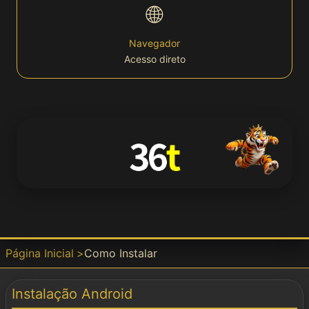
🌐
Bet
Navegador
Acesso direto
Win
APP
📱 Download
APK
Download
Página Inicial
Como Instalar
Baixar
Instalação Android