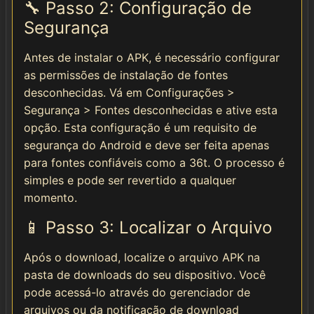
🔧 Passo 2: Configuração de
Segurança
Antes de instalar o APK, é necessário configurar
as permissões de instalação de fontes
desconhecidas. Vá em Configurações >
Segurança > Fontes desconhecidas e ative esta
opção. Esta configuração é um requisito de
segurança do Android e deve ser feita apenas
para fontes confiáveis como a 36t. O processo é
simples e pode ser revertido a qualquer
momento.
📱 Passo 3: Localizar o Arquivo
Após o download, localize o arquivo APK na
pasta de downloads do seu dispositivo. Você
pode acessá-lo através do gerenciador de
arquivos ou da notificação de download