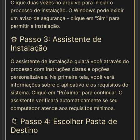
Clique duas vezes no arquivo para iniciar o
processo de instalação. O Windows pode exibir
um aviso de segurança - clique em "Sim" para
permitir a instalação.
⚙️ Passo 3: Assistente de
Instalação
O assistente de instalação guiará você através do
processo com instruções claras e opções
personalizáveis. Na primeira tela, você verá
informações sobre o aplicativo e os requisitos do
sistema. Clique em "Próximo" para continuar. O
assistente verificará automaticamente se seu
computador atende aos requisitos mínimos.
📁 Passo 4: Escolher Pasta de
Destino